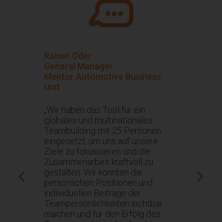
Rainer Oder
Anja Kuhl
General Manager
Leiterin 
Mentor Automotive Business
Nestlé De
etwork
Unit
„Wir habe
„Wir haben das Tool für ein
unseres R
shops
globales und multinationales
als Status
 Position
Teambuilding mit 25 Personen
komplette
 klarer
eingesetzt, um uns auf unsere
eingesetz
sein für
Ziele zu fokussieren und die
WeGo ins
t,
Zusammenarbeit kraftvoll zu
wertvolle
Power
gestalten. Wir konnten die
Motivatio
n
persönlichen Positionen und
 mit
individuellen Beiträge der
äften und
Teampersönlichkeiten sichtbar
 es
machen und für den Erfolg des