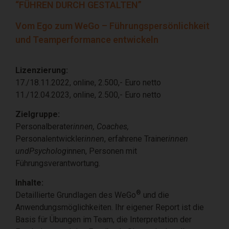
“FÜHREN DURCH GESTALTEN”
Vom Ego zum WeGo – Führungspersönlichkeit
und Teamperformance entwickeln
Lizenzierung
:
17./18.11.2022, online, 2.500,- Euro netto
11./12.04.2023, online, 2.500,- Euro netto
Zielgruppe
:
Personalberater
innen, Coaches,
Personalentwickler
innen
, erfahrene Trainer
innen
und
Psycholog
innen, Personen mit
Führungsverantwortung.
Inhalte
:
®
Detaillierte Grundlagen des WeGo
und die
Anwendungsmöglichkeiten. Ihr eigener Report ist die
Basis für Übungen im Team, die Interpretation der